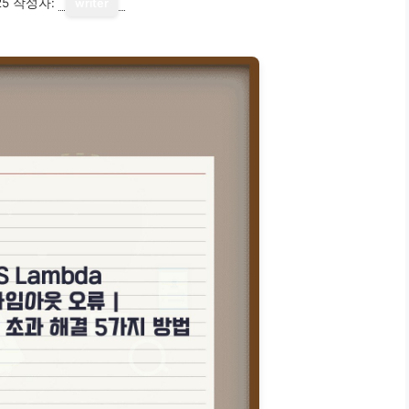
25
작성자:
writer