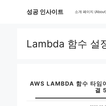
컨
텐
성공 인사이트
소개 페이지 (About
츠
로
건
너
뛰
Lambda 함수 설
기
AWS LAMBDA 함수 타임
결 