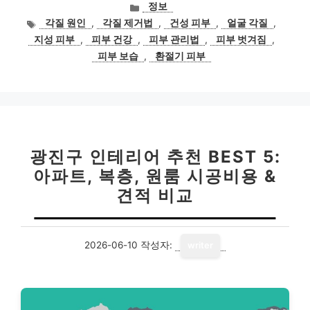
카
정보
테
태
각질 원인
,
각질 제거법
,
건성 피부
,
얼굴 각질
,
고
그
지성 피부
,
피부 건강
,
피부 관리법
,
피부 벗겨짐
,
리
피부 보습
,
환절기 피부
광진구 인테리어 추천 BEST 5:
아파트, 복층, 원룸 시공비용 &
견적 비교
2026-06-10
작성자:
writer