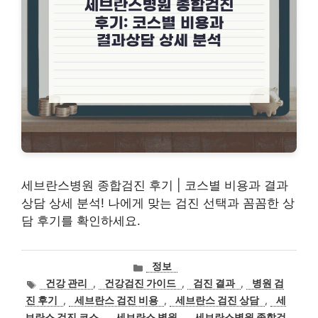
세브란스병원 종합검진 후기 | 코스별 비용과 결과
상담 상세 분석! 나에게 맞는 검진 선택과 꼼꼼한 상
담 후기를 확인하세요.
카
정보
테
태
건강 관리
,
건강검진 가이드
,
검진 결과
,
병원 검
고
그
진 후기
,
세브란스 검진 비용
,
세브란스 검진 상담
,
세
리
브란스 검진 코스
,
세브란스 병원
,
세브란스병원 종합검