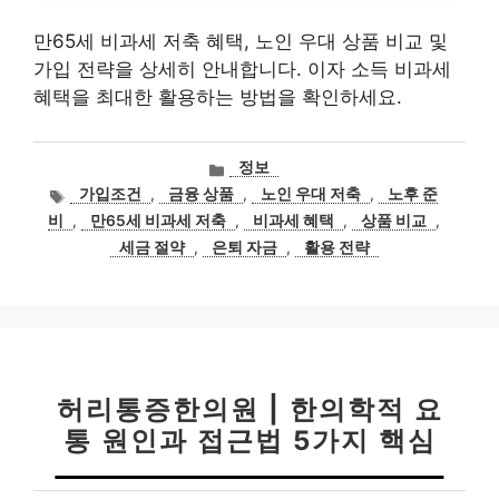
만65세 비과세 저축 혜택, 노인 우대 상품 비교 및
가입 전략을 상세히 안내합니다. 이자 소득 비과세
혜택을 최대한 활용하는 방법을 확인하세요.
카
정보
테
태
가입조건
,
금융 상품
,
노인 우대 저축
,
노후 준
고
그
비
,
만65세 비과세 저축
,
비과세 혜택
,
상품 비교
,
리
세금 절약
,
은퇴 자금
,
활용 전략
허리통증한의원 | 한의학적 요
통 원인과 접근법 5가지 핵심