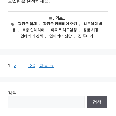
모델링을 완성하세요.
카
정보
테
태
광진구 업체
,
광진구 인테리어 추천
,
리모델링 비
고
그
용
,
복층 인테리어
,
아파트 리모델링
,
원룸 시공
,
리
인테리어 견적
,
인테리어 상담
,
집 꾸미기
페
페
페
1
2
…
130
다음
→
이
이
이
지
지
지
검색
검색