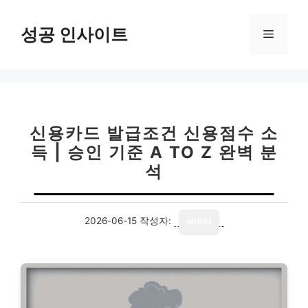
컨
텐
성공 인사이트
메
츠
로
뉴
건
너
뛰
기
신용카드 발급조건 신용점수 소
득 | 승인 기준 A TO Z 완벽 분
석
2026-06-15
작성자:
writer