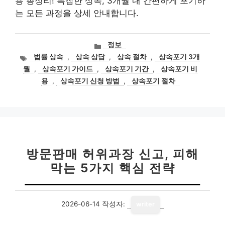
용 총정리! 복잡한 상속, 3개월 내 간편하게 포기하
는 모든 과정을 상세 안내합니다.
카
정보
테
태
법률 상속
,
상속 상담
,
상속 절차
,
상속포기 3개
고
그
월
,
상속포기 가이드
,
상속포기 기간
,
상속포기 비
리
용
,
상속포기 신청 방법
,
상속포기 절차
방문판매 허위과장 신고, 피해
막는 5가지 핵심 전략
2026-06-14
작성자:
writer