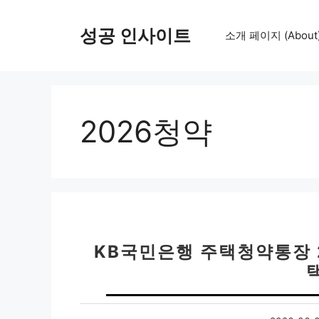
컨
텐
성공 인사이트
소개 페이지 (About
츠
로
건
너
뛰
2026청약
기
KB국민은행 주택청약통장 