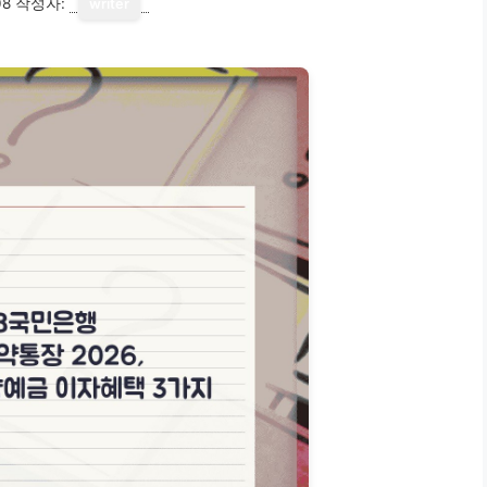
08
작성자:
writer