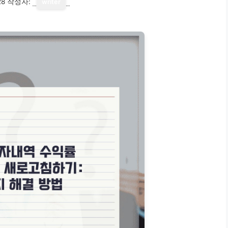
28
작성자:
writer