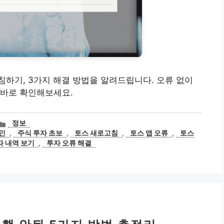
하기, 3가지 해결 방법을 알려드립니다. 오류 없이
 바로 확인해보세요.
카
정보
테
인
,
주식 투자 초보
,
토스 새로고침
,
토스 앱 오류
,
토스
고
자 내역 보기
,
투자 오류 해결
리