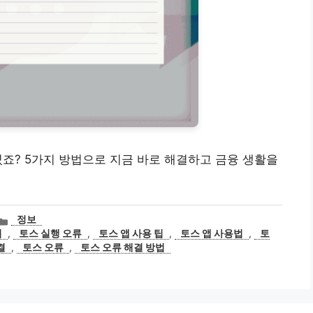
하셨죠? 5가지 방법으로 지금 바로 해결하고 금융 생활을
카
정보
테
됨
,
토스 실행 오류
,
토스 앱 사용 팁
,
토스 앱 사용법
,
토
고
결
,
토스 오류
,
토스 오류 해결 방법
리