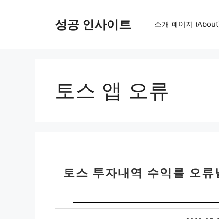
컨
텐
성공 인사이트
소개 페이지 (About
츠
로
건
너
뛰
토스 앱 오류
기
토스 투자내역 수익률 오류