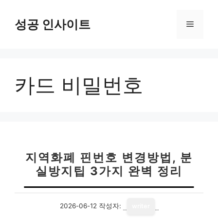
컨
텐
성공 인사이트
메
츠
로
뉴
건
너
카드 비밀번호
뛰
기
지역화폐 핀번호 변경방법, 분
실방지팁 3가지 완벽 정리
2026-06-12
작성자:
writer