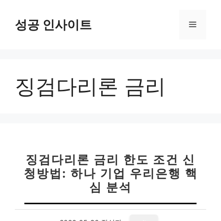
컨
텐
성공 인사이트
메
츠
로
뉴
건
너
징검다리론 금리
뛰
기
징검다리론 금리 한도 조건 신
청방법: 하나 기업 우리은행 핵
심 분석