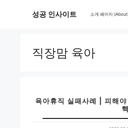
컨
텐
성공 인사이트
소개 페이지 (About
츠
로
건
너
뛰
직장맘 육아
기
육아휴직 실패사례 | 피해야 