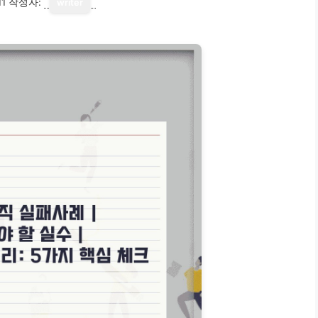
11
작성자:
writer