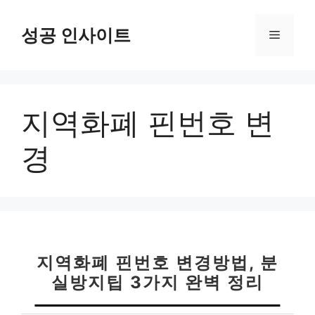
컨
텐
성공 인사이트
메
츠
로
뉴
건
너
지역화폐 핀번호 변
뛰
기
경
지역화폐 핀번호 변경방법, 분
실방지팁 3가지 완벽 정리