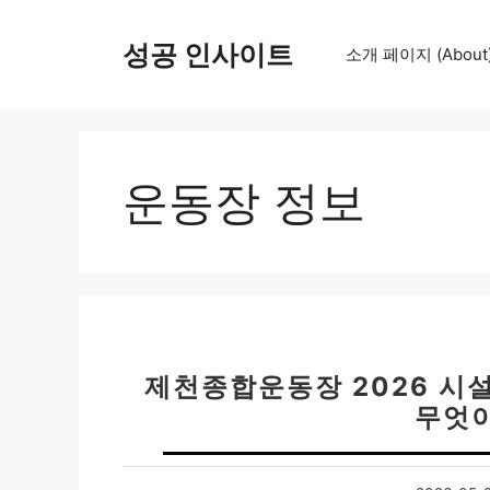
컨
텐
성공 인사이트
소개 페이지 (About
츠
로
건
너
뛰
운동장 정보
기
제천종합운동장 2026 시
무엇이