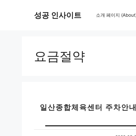
컨
텐
성공 인사이트
소개 페이지 (About
츠
로
건
너
뛰
요금절약
기
일산종합체육센터 주차안내