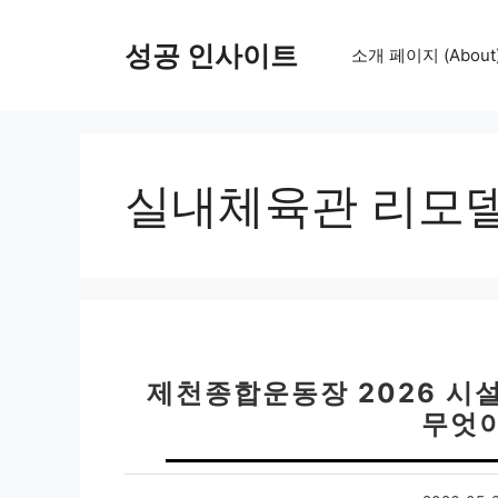
컨
텐
성공 인사이트
소개 페이지 (About
츠
로
건
너
뛰
실내체육관 리모
기
제천종합운동장 2026 시
무엇이