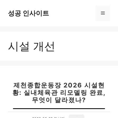
컨
텐
성공 인사이트
메
츠
로
뉴
건
너
시설 개선
뛰
기
제천종합운동장 2026 시설현
황: 실내체육관 리모델링 완료,
무엇이 달라졌나?