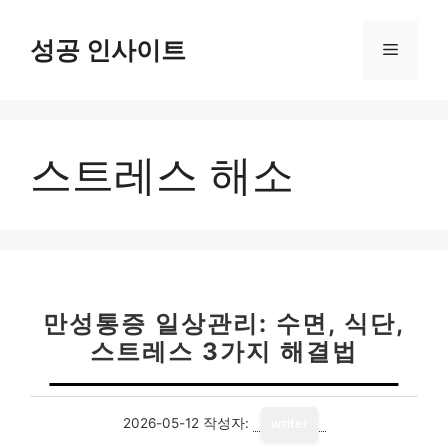
컨
텐
성공 인사이트
메
츠
로
뉴
건
너
스트레스 해소
뛰
기
만성통증 일상관리: 수면, 식단,
스트레스 3가지 해결법
2026-05-12
작성자:
writer