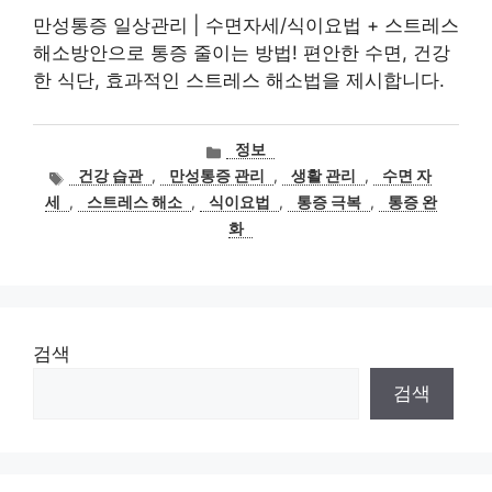
만성통증 일상관리 | 수면자세/식이요법 + 스트레스
해소방안으로 통증 줄이는 방법! 편안한 수면, 건강
한 식단, 효과적인 스트레스 해소법을 제시합니다.
카
정보
테
태
건강 습관
,
만성통증 관리
,
생활 관리
,
수면 자
고
그
세
,
스트레스 해소
,
식이요법
,
통증 극복
,
통증 완
리
화
검색
검색