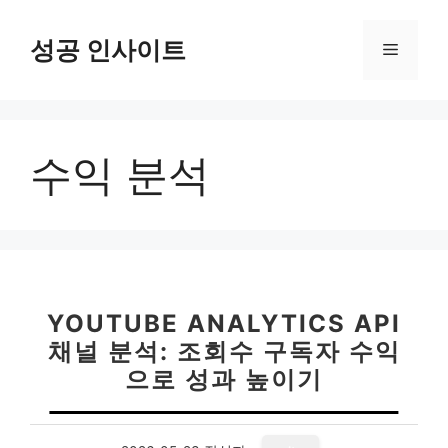
컨
텐
성공 인사이트
메
츠
로
뉴
건
너
수익 분석
뛰
기
YOUTUBE ANALYTICS API
채널 분석: 조회수 구독자 수익
으로 성과 높이기