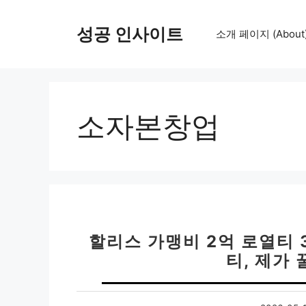
컨
텐
성공 인사이트
소개 페이지 (About
츠
로
건
너
뛰
소자본창업
기
할리스 가맹비 2억 로열티 
티, 제가