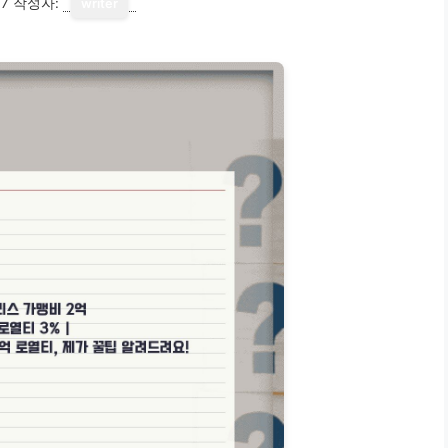
17
작성자:
writer