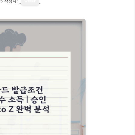
15
작성자:
writer