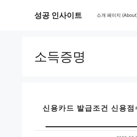
컨
텐
성공 인사이트
소개 페이지 (About
츠
로
건
너
뛰
소득증명
기
신용카드 발급조건 신용점수 