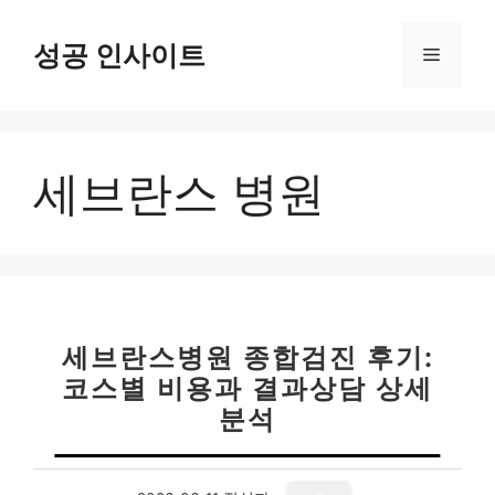
컨
텐
성공 인사이트
메
츠
로
뉴
건
너
세브란스 병원
뛰
기
세브란스병원 종합검진 후기:
코스별 비용과 결과상담 상세
분석