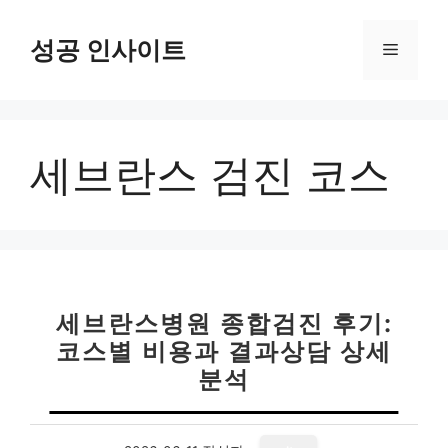
컨
텐
성공 인사이트
메
츠
로
뉴
건
너
세브란스 검진 코스
뛰
기
세브란스병원 종합검진 후기:
코스별 비용과 결과상담 상세
분석