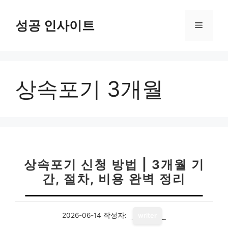
컨
텐
성공 인사이트
메
츠
로
뉴
건
너
상속포기 3개월
뛰
기
상속포기 신청 방법 | 3개월 기
간, 절차, 비용 완벽 정리
2026-06-14
작성자:
writer