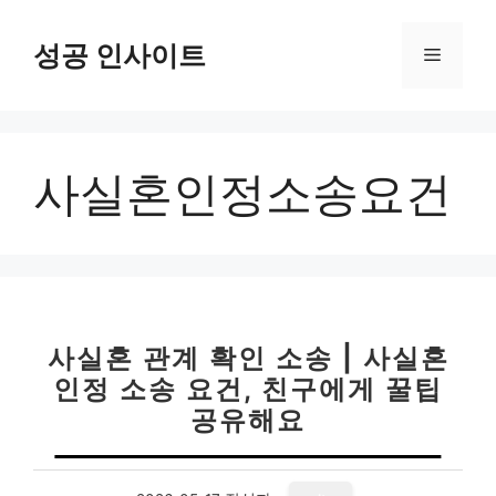
컨
텐
성공 인사이트
메
츠
로
뉴
건
너
사실혼인정소송요건
뛰
기
사실혼 관계 확인 소송 | 사실혼
인정 소송 요건, 친구에게 꿀팁
공유해요