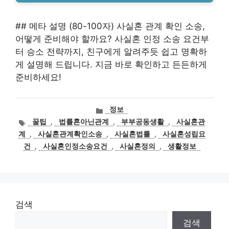
## 메타 설명 (80-100자) 사실혼 관계 확인 소송,
어떻게 준비해야 할까요? 사실혼 인정 소송 요건부
터 승소 전략까지, 친구에게 알려주듯 쉽고 명확하
게 설명해 드립니다. 지금 바로 확인하고 든든하게
준비하세요!
카
정보
테
태
꿀팁
,
법률혼아닌관계
,
부부공동생활
,
사실혼관
고
그
계
,
사실혼관계확인소송
,
사실혼법률
,
사실혼성립요
리
건
,
사실혼인정소송요건
,
사실혼정의
,
생활정보
검색
검색