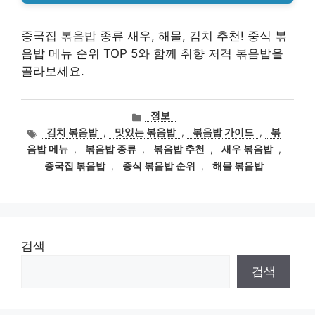
중국집 볶음밥 종류 새우, 해물, 김치 추천! 중식 볶
음밥 메뉴 순위 TOP 5와 함께 취향 저격 볶음밥을
골라보세요.
카
정보
테
태
김치 볶음밥
,
맛있는 볶음밥
,
볶음밥 가이드
,
볶
고
그
음밥 메뉴
,
볶음밥 종류
,
볶음밥 추천
,
새우 볶음밥
,
리
중국집 볶음밥
,
중식 볶음밥 순위
,
해물 볶음밥
검색
검색