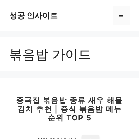
컨
텐
성공 인사이트
메
츠
로
뉴
건
너
볶음밥 가이드
뛰
기
중국집 볶음밥 종류 새우 해물
김치 추천 | 중식 볶음밥 메뉴
순위 TOP 5