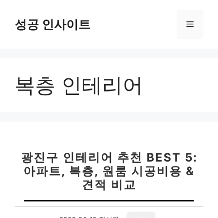
컨
텐
성공 인사이트
메
츠
로
뉴
건
너
복층 인테리어
뛰
기
광진구 인테리어 추천 BEST 5:
아파트, 복층, 원룸 시공비용 &
견적 비교