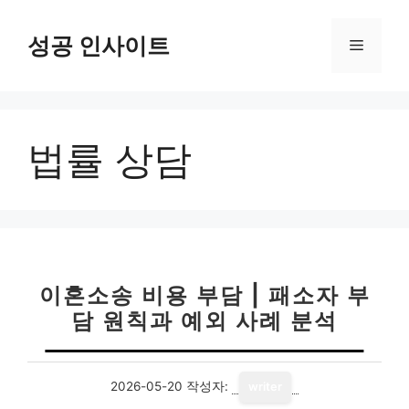
컨
텐
성공 인사이트
메
츠
로
뉴
건
너
법률 상담
뛰
기
이혼소송 비용 부담 | 패소자 부
담 원칙과 예외 사례 분석
2026-05-20
작성자:
writer