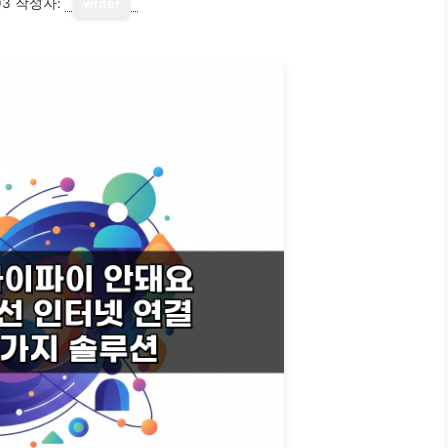
03
작성자:
writer