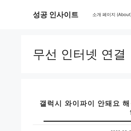
컨
텐
성공 인사이트
소개 페이지 (About
츠
로
건
너
뛰
무선 인터넷 연결
기
갤럭시 와이파이 안돼요 해