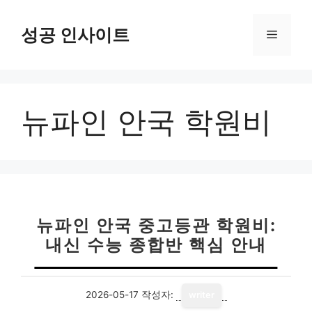
컨
텐
성공 인사이트
메
츠
로
뉴
건
너
뉴파인 안국 학원비
뛰
기
뉴파인 안국 중고등관 학원비:
내신 수능 종합반 핵심 안내
2026-05-17
작성자:
writer