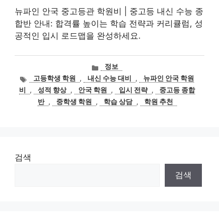
뉴파인 안국 중고등관 학원비 | 중고등 내신 수능 종
합반 안내: 합격률 높이는 학습 전략과 커리큘럼, 성
공적인 입시 로드맵을 완성하세요.
카
정보
테
태
고등학생 학원
,
내신 수능 대비
,
뉴파인 안국 학원
고
그
비
,
성적 향상
,
안국 학원
,
입시 전략
,
중고등 종합
리
반
,
중학생 학원
,
학습 상담
,
학원 추천
검색
검색