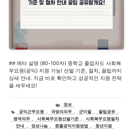
## 메타 설명 (80-100자) 중학교 졸업자도 사회복
무요원(공익) 지원 가능! 선발 기준, 절차, 꿀팁까지
상세 안내. 지금 바로 확인하고 성공적인 지원 전략
을 세우세요!
카
정보
테
태
공익근무요원
,
국방의의무
,
군미필
,
꿀팁공유
,
고
그
병역의무
,
사회복무요원선발기준
,
사회복무요원절차
리
안내
,
정보나눔
,
중졸공익지원방법
,
청년지원