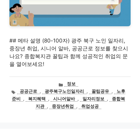
## 메타 설명 (80-100자) 광주 북구 노인 일자리,
중장년 취업, 시니어 알바, 공공근로 정보를 찾으시
나요? 종합복지관 꿀팁과 함께 성공적인 취업의 문
을 열어보세요!
카
정보
테
태
공공근로
,
광주북구노인일자리
,
꿀팁공유
,
노후
고
그
준비
,
복지혜택
,
시니어알바
,
일자리정보
,
종합복
리
지관
,
중장년취업
,
취업성공