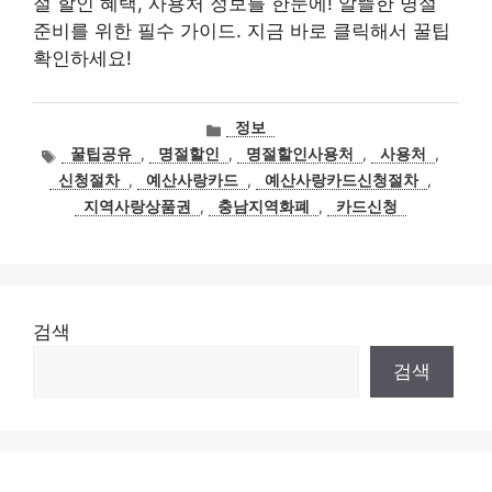
절 할인 혜택, 사용처 정보를 한눈에! 알뜰한 명절
준비를 위한 필수 가이드. 지금 바로 클릭해서 꿀팁
확인하세요!
카
정보
테
태
꿀팁공유
,
명절할인
,
명절할인사용처
,
사용처
,
고
그
신청절차
,
예산사랑카드
,
예산사랑카드신청절차
,
리
지역사랑상품권
,
충남지역화폐
,
카드신청
검색
검색