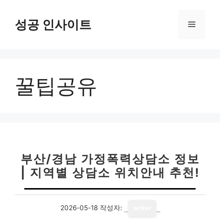
컨
텐
성공 인사이트
메
츠
로
뉴
건
너
꿀팁공유
뛰
기
부산/경남 가정폭력상담소 정보
| 지역별 상담소 위치안내 추천!
2026-05-18
작성자:
writer