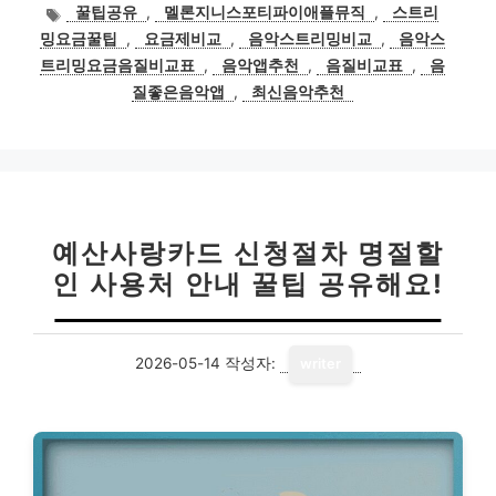
테
태
꿀팁공유
,
멜론지니스포티파이애플뮤직
,
스트리
고
그
밍요금꿀팁
,
요금제비교
,
음악스트리밍비교
,
음악스
리
트리밍요금음질비교표
,
음악앱추천
,
음질비교표
,
음
질좋은음악앱
,
최신음악추천
예산사랑카드 신청절차 명절할
인 사용처 안내 꿀팁 공유해요!
2026-05-14
작성자:
writer