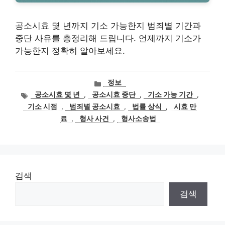
공소시효 몇 년까지 기소 가능한지 범죄별 기간과
중단 사유를 총정리해 드립니다. 언제까지 기소가
가능한지 정확히 알아보세요.
카
정보
테
태
공소시효 몇 년
,
공소시효 중단
,
기소 가능 기간
,
고
그
기소 시점
,
범죄별 공소시효
,
법률 상식
,
시효 만
리
료
,
형사 사건
,
형사소송법
검색
검색