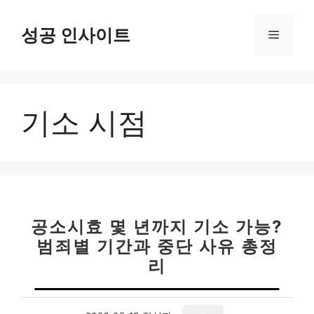
컨
텐
성공 인사이트
메
츠
로
뉴
건
너
기소 시점
뛰
기
공소시효 몇 년까지 기소 가능?
범죄별 기간과 중단 사유 총정
리