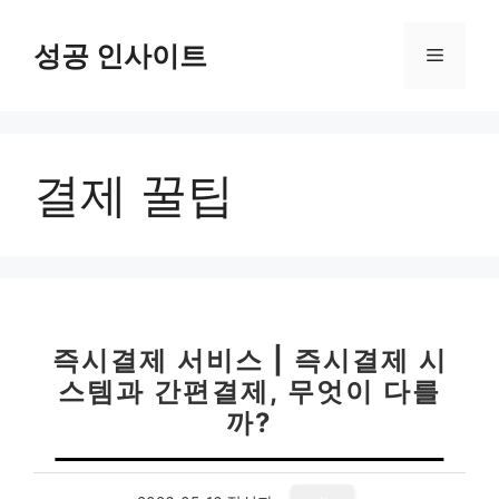
컨
텐
성공 인사이트
메
츠
로
뉴
건
너
결제 꿀팁
뛰
기
즉시결제 서비스 | 즉시결제 시
스템과 간편결제, 무엇이 다를
까?