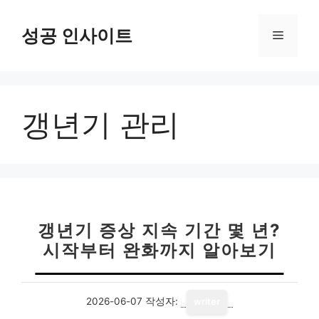
컨
텐
성공 인사이트
메
츠
로
뉴
건
너
갱년기 관리
뛰
기
갱년기 증상 지속 기간 몇 년?
시작부터 완화까지 알아보기
2026-06-07
작성자:
writer