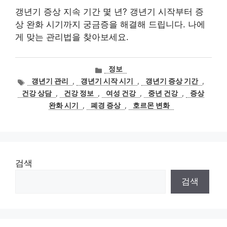
갱년기 증상 지속 기간 몇 년? 갱년기 시작부터 증
상 완화 시기까지 궁금증을 해결해 드립니다. 나에
게 맞는 관리법을 찾아보세요.
카
정보
테
태
갱년기 관리
,
갱년기 시작 시기
,
갱년기 증상 기간
,
고
그
건강 상담
,
건강 정보
,
여성 건강
,
중년 건강
,
증상
리
완화 시기
,
폐경 증상
,
호르몬 변화
검색
검색