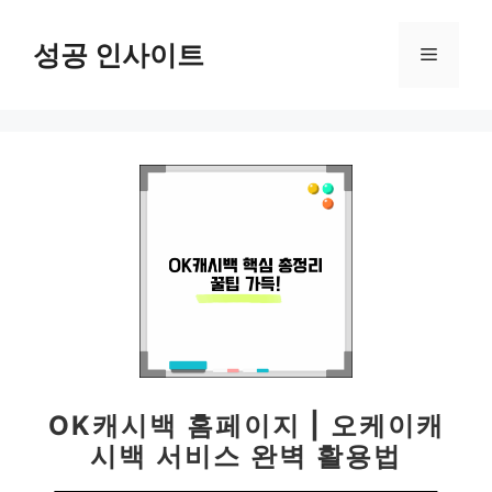
컨
텐
성공 인사이트
메
츠
로
뉴
건
너
뛰
기
OK캐시백 홈페이지 | 오케이캐
시백 서비스 완벽 활용법