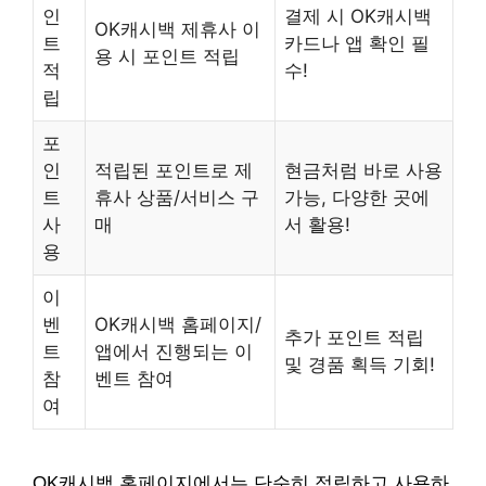
인
결제 시 OK캐시백
OK캐시백 제휴사 이
트
카드나 앱 확인 필
용 시 포인트 적립
적
수!
립
포
인
적립된 포인트로 제
현금처럼 바로 사용
트
휴사 상품/서비스 구
가능, 다양한 곳에
사
매
서 활용!
용
이
벤
OK캐시백 홈페이지/
추가 포인트 적립
트
앱에서 진행되는 이
및 경품 획득 기회!
참
벤트 참여
여
OK캐시백 홈페이지에서는 단순히 적립하고 사용하