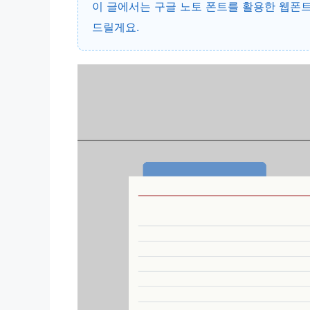
이 글에서는
구글 노토 폰트
를 활용한
웹폰트
드릴게요.