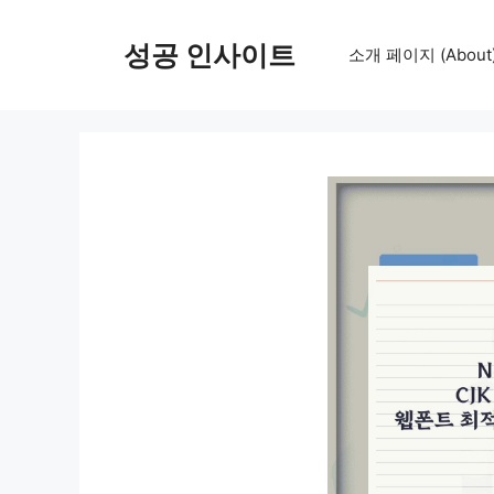
컨
텐
성공 인사이트
소개 페이지 (About
츠
로
건
너
뛰
기