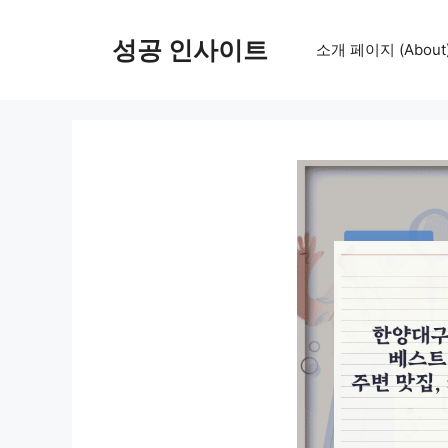
컨
텐
성공 인사이트
소개 페이지 (About
츠
로
건
너
뛰
기