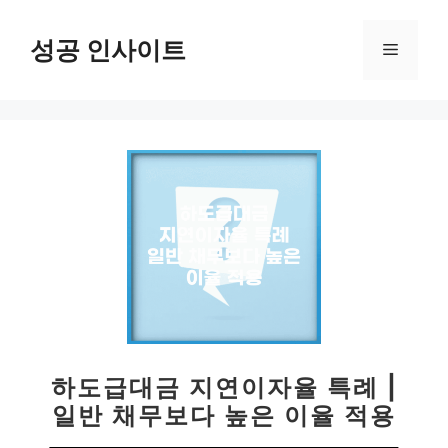
컨
텐
성공 인사이트
메
츠
로
뉴
건
너
뛰
기
하도급대금 지연이자율 특례 |
일반 채무보다 높은 이율 적용