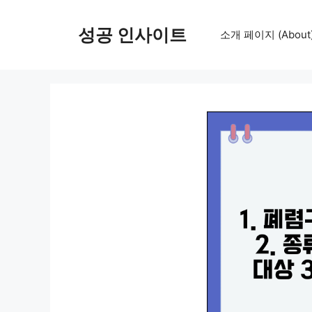
컨
텐
성공 인사이트
소개 페이지 (About
츠
로
건
너
뛰
기