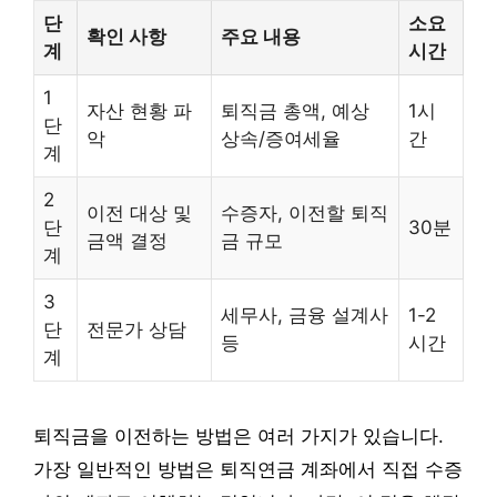
단
소요
확인 사항
주요 내용
계
시간
1
자산 현황 파
퇴직금 총액, 예상
1시
단
악
상속/증여세율
간
계
2
이전 대상 및
수증자, 이전할 퇴직
단
30분
금액 결정
금 규모
계
3
세무사, 금융 설계사
1-2
단
전문가 상담
등
시간
계
퇴직금을 이전하는 방법은 여러 가지가 있습니다.
가장 일반적인 방법은 퇴직연금 계좌에서 직접 수증