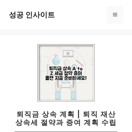
컨
텐
성공 인사이트
메
츠
로
뉴
건
너
뛰
기
퇴직금 상속 계획 | 퇴직 재산
상속세 절약과 증여 계획 수립