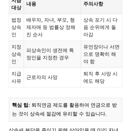
지급
내용
주의사항
대상
법정
배우자, 자녀, 부모, 형
상속 포기 시 다
상속
제자매 등 법률상 정해
음 순위에게 돌
인
진 순서
아감
지정
유언장이나 서면
피상속인이 생전에 특
상속
으로 명확히 해
정인을 지정한 경우
인
야 함
지급
퇴직 후 사망 시
근로자의 사망
사유
에도 해당
핵심 팁:
퇴직연금 제도를 활용하여 연금으로 받
는 것이 상속세 절감에 유리할 수 있습니다.
상속세 부담을 줄이기 위해 살아있을 때 미리 자녀