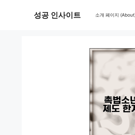
컨
텐
성공 인사이트
소개 페이지 (About
츠
로
건
너
뛰
기