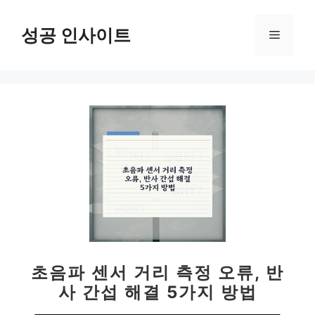
컨
텐
성공 인사이트
메
츠
로
뉴
건
너
뛰
기
초음파 센서 거리 측정 오류, 반
사 간섭 해결 5가지 방법