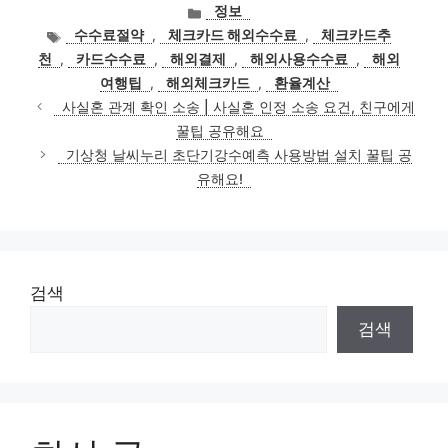
카
정보
테
태
수수료절약
,
체크카드 해외수수료
,
체크카드추
고
그
천
,
카드수수료
,
해외결제
,
해외사용수수료
,
해외
리
여행팁
,
해외체크카드
,
환율계산
사실혼 관계 확인 소송 | 사실혼 인정 소송 요건, 친구에게
꿀팁 공유해요
기상청 날씨누리 초단기강수예측 사용방법 설치 꿀팁 공
유해요!
검색
검색