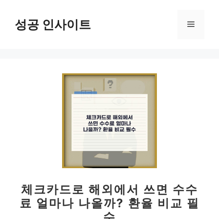
컨
텐
성공 인사이트
메
츠
로
뉴
건
너
뛰
기
체크카드로 해외에서 쓰면 수수
료 얼마나 나올까? 환율 비교 필
수