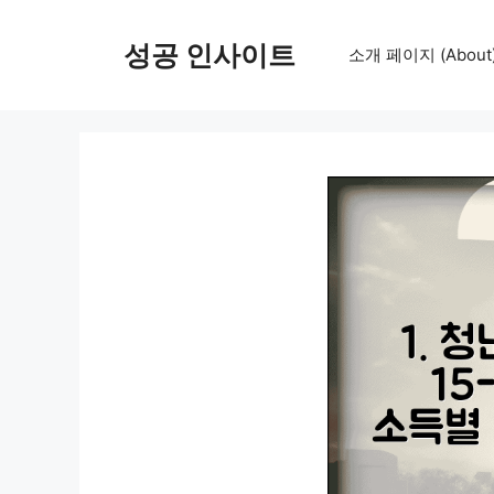
컨
텐
성공 인사이트
소개 페이지 (About
츠
로
건
너
뛰
기