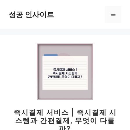
컨
텐
성공 인사이트
메
츠
로
뉴
건
너
뛰
기
즉시결제 서비스 | 즉시결제 시
스템과 간편결제, 무엇이 다를
까?