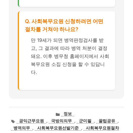
Q. 사회복무요원 신청하려면 어떤
절차를 거쳐야 하나요?
만 19세가 되면 병역판정검사를 받
고, 그 결과에 따라 병역 처분이 결정
돼요. 이후 병무청 홈페이지에서 사회
복무요원 소집 신청을 할 수 있답니
다.
카
정보
테
태
공익근무요원
,
국방의의무
,
군미필
,
꿀팁공유
,
고
그
병역의무
,
사회복무요원선발기준
,
사회복무요원절차
리