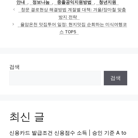
안내
,
정보나눔
,
중졸공익지원방법
,
청년지원
창문 결로현상 해결방법 계절별 대책: 겨울/장마철 맞춤
방지 전략
율암온천 맛집투어 일정: 현지맛집 순회하는 미식여행코
스 TOP5
검색
검색
최신 글
신용카드 발급조건 신용점수 소득 | 승인 기준 A to