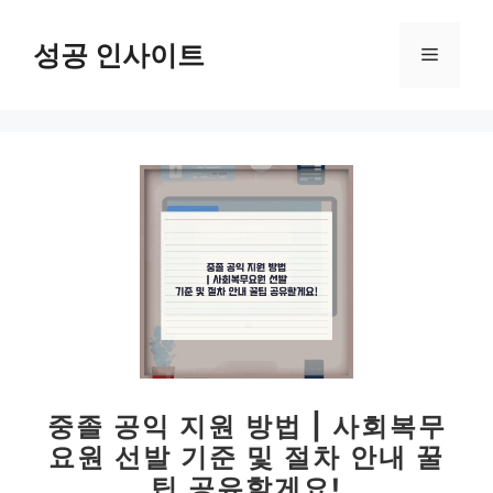
컨
텐
성공 인사이트
메
츠
로
뉴
건
너
뛰
기
중졸 공익 지원 방법 | 사회복무
요원 선발 기준 및 절차 안내 꿀
팁 공유할게요!