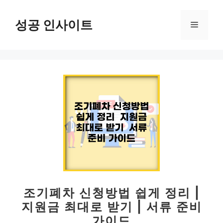
컨
텐
성공 인사이트
메
츠
로
뉴
건
너
뛰
기
조기폐차 신청방법 쉽게 정리 |
지원금 최대로 받기 | 서류 준비
가이드