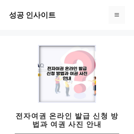
컨
텐
성공 인사이트
메
츠
로
뉴
건
너
뛰
기
전자여권 온라인 발급 신청 방
법과 여권 사진 안내