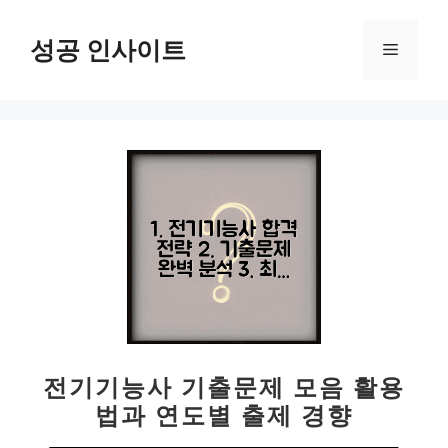
컨
텐
성공 인사이트
메
츠
로
뉴
건
너
뛰
기
전기기능사 기출문제 모음 활용
법과 연도별 출제 경향