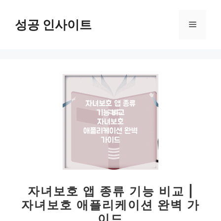
컨
텐
성공 인사이트
메
츠
로
뉴
건
너
뛰
기
자녀보호 앱 종류 기능 비교 |
자녀보호 애플리케이션 완벽 가
이드