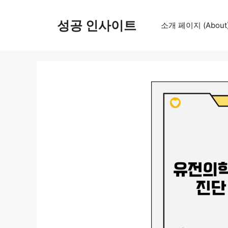
컨
텐
성공 인사이트
소개 페이지 (About
츠
로
건
너
뛰
기