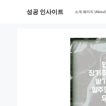
컨
텐
성공 인사이트
소개 페이지 (About
츠
로
건
너
뛰
기