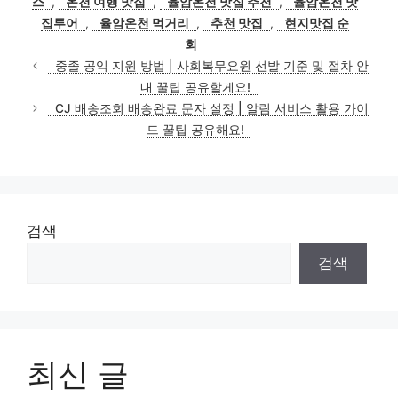
스
,
온천 여행 맛집
,
율암온천 맛집 추천
,
율암온천 맛
리
집투어
,
율암온천 먹거리
,
추천 맛집
,
현지맛집 순
회
중졸 공익 지원 방법 | 사회복무요원 선발 기준 및 절차 안
내 꿀팁 공유할게요!
CJ 배송조회 배송완료 문자 설정 | 알림 서비스 활용 가이
드 꿀팁 공유해요!
검색
검색
최신 글