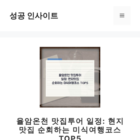
컨
텐
성공 인사이트
메
츠
로
뉴
건
너
뛰
기
율암온천 맛집투어 일정: 현지
맛집 순회하는 미식여행코스
TOP5