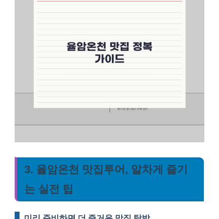
3. 율암온천 맛집투어, 알차게 즐기
는 실전 팁
미리 준비하면 더 즐거운 맛집 탐방