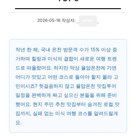
2026-05-16
작성자:
writer
작년 한 해, 국내 온천 방문객 수가
15% 이상 증
가
하며 힐링과 미식의 결합이 새로운 여행 트렌
드로 떠올랐어요. 하지만 막상 율암온천에 가면
어디가 맛있고 어떤 코스로 돌아야 할지 몰라 고
민이시죠? 헛걸음하지 않고
율암온천 맛집투어
일정
을 완벽하게 짜고 싶으신 분들을 위해 준비
했어요. 현지 주민 추천 맛집부터 숨겨진 로컬 맛
집까지, 실패 없는 미식 여행 코스를 알려드릴게
요.