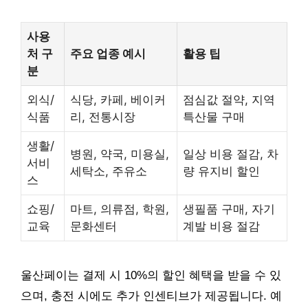
사용
처 구
주요 업종 예시
활용 팁
분
외식/
식당, 카페, 베이커
점심값 절약, 지역
식품
리, 전통시장
특산물 구매
생활/
병원, 약국, 미용실,
일상 비용 절감, 차
서비
세탁소, 주유소
량 유지비 할인
스
쇼핑/
마트, 의류점, 학원,
생필품 구매, 자기
교육
문화센터
계발 비용 절감
울산페이는 결제 시 10%의 할인 혜택을 받을 수 있
으며, 충전 시에도 추가 인센티브가 제공됩니다. 예