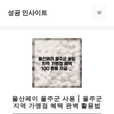
컨
텐
성공 인사이트
메
츠
로
뉴
건
너
뛰
기
울산페이 울주군 사용 | 울주군
지역 가맹점 혜택 완벽 활용법