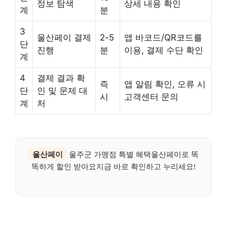
정보 탐색
상세 내용 확인
계
분
3
울산페이 결제
2-5
앱 바코드/QR코드를
단
진행
분
이용, 결제 수단 확인
계
4
결제 결과 확
즉
앱 알림 확인, 오류 시
단
인 및 문제 대
시
고객센터 문의
계
처
울산페이
울주군 가맹점 특별 혜택울산페이로 똑
똑하게 할인 받아요지금 바로 확인하고 누리세요!