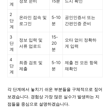
정보 준비
15분
드시 확인
계
2
온라인 접속 및
5-10
공인인증서 또는
단
로그인
분
간편인증 준비
계
3
15-
정보 입력 및
오타 없이 정확하
단
20
서류 업로드
게 입력
계
분
4
최종 검토 및
5-10
제출 전 모든 항목
단
제출
분
재확인
계
각 단계에서 놓치기 쉬운 부분들을 구체적으로 짚어
보겠습니다. 경험상 가장 많은 실수가 발생하는 지
점들을 중심으로 설명하겠습니다.