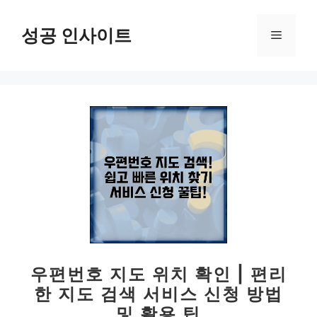
컨
텐
성공 인사이트
메
츠
로
뉴
건
너
뛰
기
우편번호 지도 위치 확인 | 편리
한 지도 검색 서비스 신청 방법
및 활용 팁